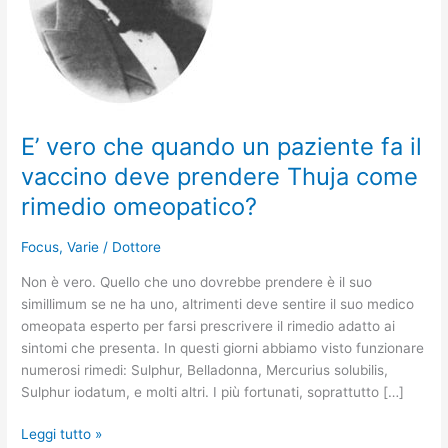
il
vaccino
deve
prendere
Thuja
come
E’ vero che quando un paziente fa il
rimedio
omeopatico?
vaccino deve prendere Thuja come
rimedio omeopatico?
Focus
,
Varie
/
Dottore
Non è vero. Quello che uno dovrebbe prendere è il suo
simillimum se ne ha uno, altrimenti deve sentire il suo medico
omeopata esperto per farsi prescrivere il rimedio adatto ai
sintomi che presenta. In questi giorni abbiamo visto funzionare
numerosi rimedi: Sulphur, Belladonna, Mercurius solubilis,
Sulphur iodatum, e molti altri. I più fortunati, soprattutto […]
Leggi tutto »