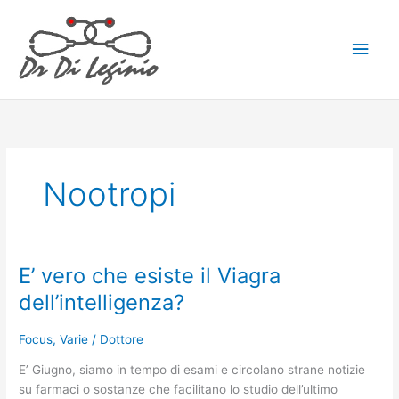
Vai
Men
al
contenuto
princ
Nootropi
E’ vero che esiste il Viagra
E’
vero
dell’intelligenza?
che
esiste
Focus
,
Varie
/
Dottore
il
Viagra
E’ Giugno, siamo in tempo di esami e circolano strane notizie
dell’intelligenza?
su farmaci o sostanze che facilitano lo studio dell’ultimo