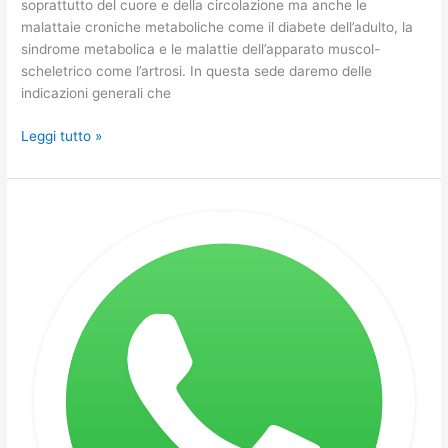
soprattutto del cuore e della circolazione ma anche le
malattaie croniche metaboliche come il diabete dell’adulto, la
sindrome metabolica e le malattie dell’apparato muscol-
scheletrico come l’artrosi. In questa sede daremo delle
indicazioni generali che
Leggi tutto »
Cambiato
il
numero
per
ricevere
i
tag
dei
servizi
e
le