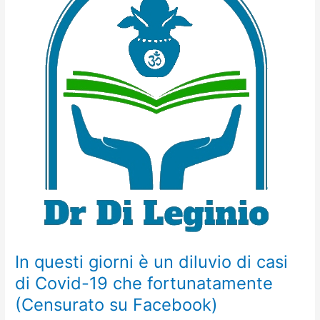
è
un
diluvio
di
casi
di
Covid-
19
che
fortunatamente
(Censurato
su
Facebook)
In questi giorni è un diluvio di casi
di Covid-19 che fortunatamente
(Censurato su Facebook)