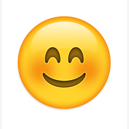
Contattarci
con
Whatsapp