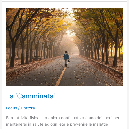
La
‘Camminata’
La ‘Camminata’
Focus
/
Dottore
Fare attività fisica in maniera continuativa è uno dei modi per
mantenersi in salute ad ogni età e prevenire le malattie