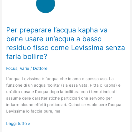
fisso
come
Levissima
senza
Per preparare l’acqua kapha va
farla
bene usare un’acqua a basso
bollire?
residuo fisso come Levissima senza
farla bollire?
Focus
,
Varie
/
Dottore
L’acqua Levissima è l’acqua che io amo e spesso uso. La
funzione di un acqua ‘bollita’ (sia essa Vata, Pitta o Kapha) è
un’altra cosa e l’acqua dopo la bollitura con i tempi indicati
assume delle caratteristiche particolari che servono per
indurre alcune effetti particolari. Quindi se vuole bere l’acqua
Levissima lo faccia pure, ma
Leggi tutto »