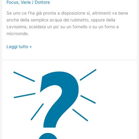
Focus
,
Varie
/
Dottore
Se uno ce l’ha già pronta a disposizione sì, altrimenti va bene
anche della semplice acqua del rubinetto, oppure della
Levissima, scaldata un po’ su un fornello o su un forno a
microonde.
Leggi tutto »
Per
preparare
l’acqua
kapha
va
bene
usare
un’acqua
a
basso
residuo