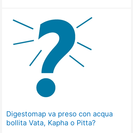
Digestomap
va
preso
con
acqua
bollita
Vata,
Kapha
o
Pitta?
Digestomap va preso con acqua
bollita Vata, Kapha o Pitta?