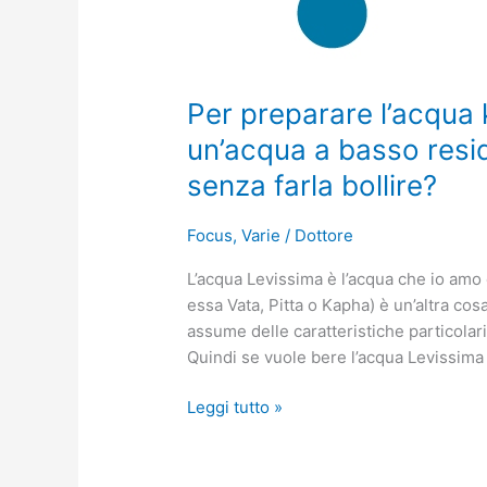
residuo
fisso
come
Levissima
Per preparare l’acqua
senza
un’acqua a basso resi
farla
bollire?
senza farla bollire?
Focus
,
Varie
/
Dottore
L’acqua Levissima è l’acqua che io amo e
essa Vata, Pitta o Kapha) è un’altra cosa
assume delle caratteristiche particolari
Quindi se vuole bere l’acqua Levissima 
Leggi tutto »