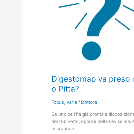
con
acqua
bollita
Vata,
Kapha
o
Pitta?
Digestomap va preso c
o Pitta?
Focus
,
Varie
/
Dottore
Se uno ce l’ha già pronta a disposizion
del rubinetto, oppure della Levissima, 
microonde.