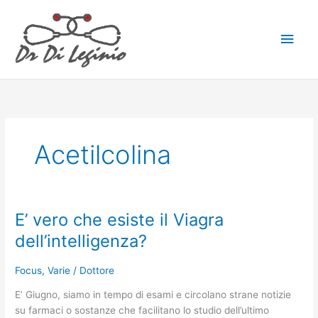
Vai
Men
al
contenuto
princ
Acetilcolina
E’ vero che esiste il Viagra
E’
vero
dell’intelligenza?
che
esiste
Focus
,
Varie
/
Dottore
il
Viagra
E’ Giugno, siamo in tempo di esami e circolano strane notizie
dell’intelligenza?
su farmaci o sostanze che facilitano lo studio dell’ultimo