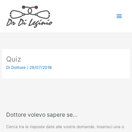
Vai
Men
al
contenuto
princ
Quiz
Di
Dottore
/
29/07/2018
Dottore volevo sapere se…
Cerca tra le risposte date alle vostre domande. Inserisci una o