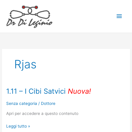
Vai
Men
al
contenuto
princ
Rjas
1.11 – I Cibi Satvici
Nuova!
1.11
–
I
Senza categoria
/
Dottore
Cibi
Apri per accedere a questo contenuto
Satvici
Nuova!
Leggi tutto »