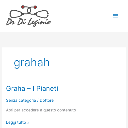
Vai
Men
al
contenuto
princ
grahah
Graha – I Pianeti
Graha
–
I
Senza categoria
/
Dottore
Pianeti
Apri per accedere a questo contenuto
Leggi tutto »