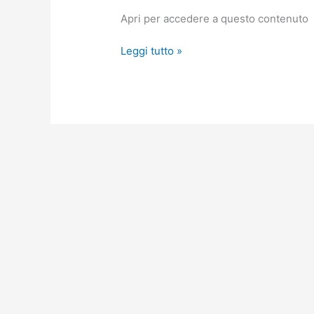
per
Apri per accedere a questo contenuto
il
Lassi:
Leggi tutto »
Il
Ghi