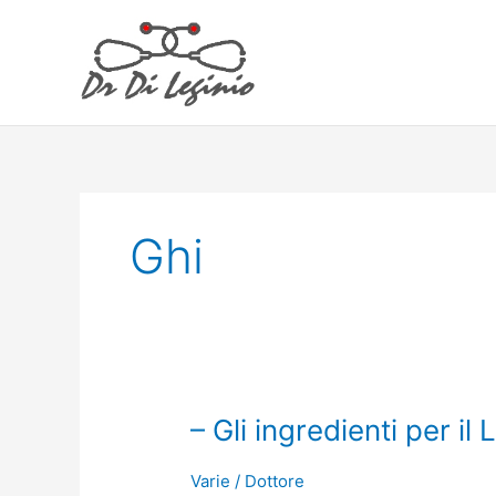
Vai
al
contenuto
Ghi
–
– Gli ingredienti per il L
Gli
ingredienti
Varie
/
Dottore