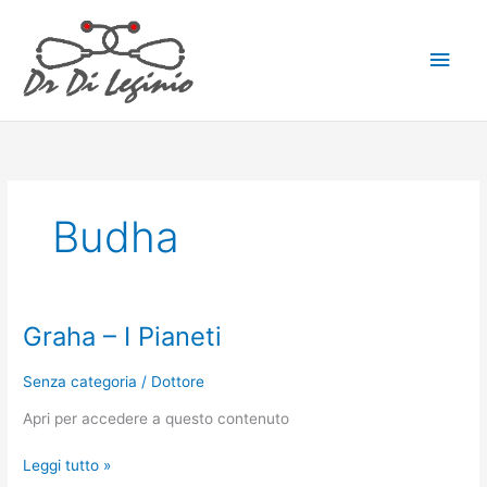
Vai
Men
al
contenuto
princ
Budha
Graha – I Pianeti
Graha
–
I
Senza categoria
/
Dottore
Pianeti
Apri per accedere a questo contenuto
Leggi tutto »