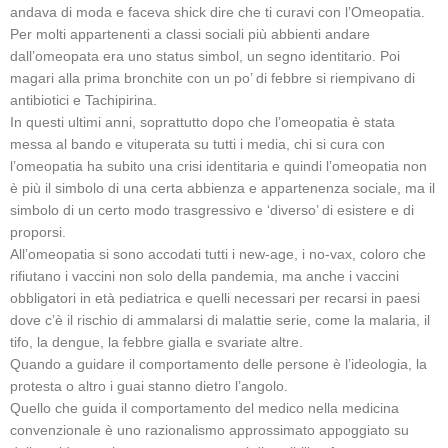
andava di moda e faceva shick dire che ti curavi con l’Omeopatia.
Per molti appartenenti a classi sociali più abbienti andare
dall’omeopata era uno status simbol, un segno identitario. Poi
magari alla prima bronchite con un po’ di febbre si riempivano di
antibiotici e Tachipirina.
In questi ultimi anni, soprattutto dopo che l’omeopatia è stata
messa al bando e vituperata su tutti i media, chi si cura con
l’omeopatia ha subito una crisi identitaria e quindi l’omeopatia non
è più il simbolo di una certa abbienza e appartenenza sociale, ma il
simbolo di un certo modo trasgressivo e ‘diverso’ di esistere e di
proporsi.
All’omeopatia si sono accodati tutti i new-age, i no-vax, coloro che
rifiutano i vaccini non solo della pandemia, ma anche i vaccini
obbligatori in età pediatrica e quelli necessari per recarsi in paesi
dove c’è il rischio di ammalarsi di malattie serie, come la malaria, il
tifo, la dengue, la febbre gialla e svariate altre.
Quando a guidare il comportamento delle persone è l’ideologia, la
protesta o altro i guai stanno dietro l’angolo.
Quello che guida il comportamento del medico nella medicina
convenzionale è uno razionalismo approssimato appoggiato su