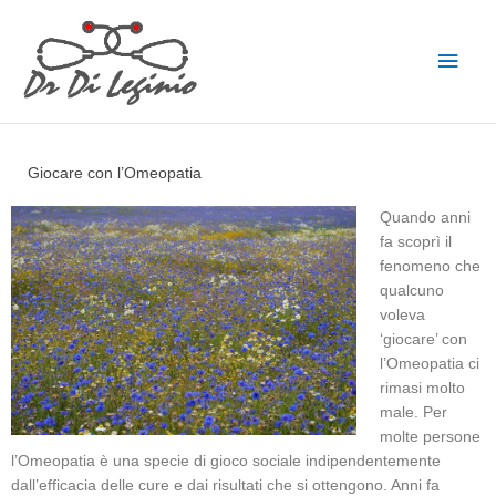
Vai
Men
al
contenuto
princ
Giocare con l’Omeopatia
Quando anni
fa scoprì il
fenomeno che
qualcuno
voleva
‘giocare’ con
l’Omeopatia ci
rimasi molto
male. Per
molte persone
l’Omeopatia è una specie di gioco sociale indipendentemente
dall’efficacia delle cure e dai risultati che si ottengono. Anni fa